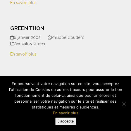
En savoir plus
GREEN THON
6 janvier 2002
Philippe Couderc
Avocali & Green
En savoir plus
GREEN SAUMON
En poursuivant votre navigation sur ce site, vous acceptez
5 janvier 2002
Philippe Couderc
l'utilisation de Cookies ou autres traceurs pour assurer le bon
Avocali & Green
fonctionnement de celui-ci, ainsi que pour améliorer et
personnaliser votre navigation sur le site et réaliser des
En savoir plus
statistiques et mesures d'audiences.
En savoir plus
J'accepte