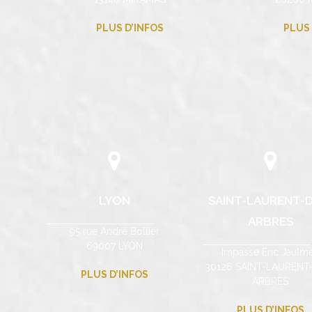
PLUS D’INFOS
PLUS 
LYON
SAINT-LAURENT-D
ARBRES
95 rue André Bollier
69007 LYON
Impasse Eric Jaulm
30126 SAINT-LAURENT
PLUS D’INFOS
ARBRES
PLUS D’INFOS