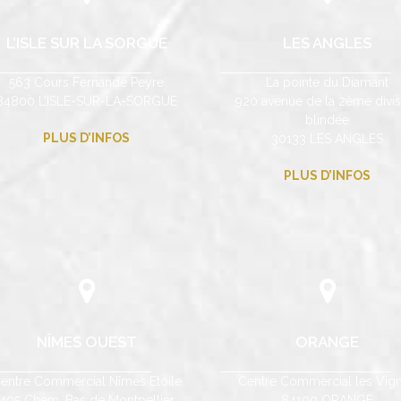
L’ISLE SUR LA SORGUE
LES ANGLES
563 Cours Fernande Peyre
La pointe du Diamant
84800 L’ISLE-SUR-LA-SORGUE
920 avenue de la 2ème divis
blindée
PLUS D’INFOS
30133 LES ANGLES
PLUS D’INFOS
NÎMES OUEST
ORANGE
entre Commercial Nîmes Etoile
Centre Commercial les Vig
405 Chem. Bas de Montpellier
84100 ORANGE