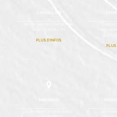
CAVAILLON
CHA
295 Av. Georges Clémenceau
Zone 
84300 CAVAILLON
13 rue d
51370 
PLUS D’INFOS
PLUS 
MIRAMAS
MONT
25 Boulevard Aristide Briand
119 Rout
13140 MIRAMAS
26200 M