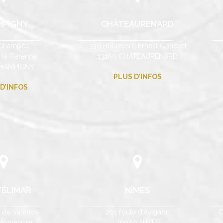
MPIGNY
CHÂTEAURENARD
Champéa
330 Boulevard Ernest Genevet
e la Garenne
13160 CHÂTEAURENARD
CHAMPIGNY
PLUS D’INFOS
D’INFOS
ÉLIMAR
NÎMES
e de Valence
201 route d’Avignon
C
ontélimar
30000 NÎMES