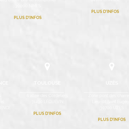
30000 NÎMES
PLUS D’INFOS
PLUS D’INFOS
NCE
TOULOUSE
UZÈS
s
6 allée des Cordeliers
Zone pont des charre
el
31490 LÉGUEVIN
Lieu-dit Saint Eugè
VENCE
30700 UZÈS
PLUS D’INFOS
PLUS D’INFOS