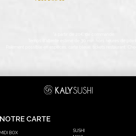
*à partir de 20€ de commande.
Temps d’attente estimé de 30 min hors heures de point
Paiement possible en espèces, carte bleue, tickets restaurant. Chè
NOTRE CARTE
SUSHI
MIDI BOX