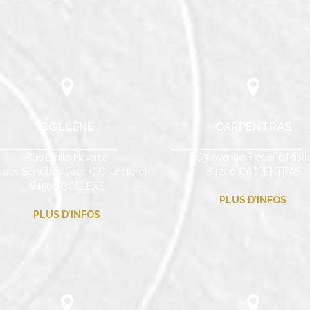
BOLLÈNE
CARPENTRAS
Rue Emile Navarro
463 Avenue Frédéric Mistr
 des Servattes (face C.C. Leclerc)
84200 CARPENTRAS
84500 BOLLENE
PLUS D’INFOS
PLUS D’INFOS