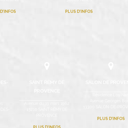
D’INFOS
PLUS D’INFOS
ES-
SAINT RÉMY DE
SALON DE PROVE
PROVENCE
Résidence Lou Naï
Avenue Georges Bor
es
Avenue du 19 mars 1962
13300 SALON-DE-PRO
-DES-
13210 SAINT RÉMY DE
PROVENCE
PLUS D’INFOS
PLUS D’INFOS