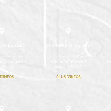
CC Buldair)
AVIGNON (CC Cap Sud)
ercial Buldair
C.C. Capsud – Entrée 4
 du pont blanc
Avenue Pierre Semard
ZA
 VEDÈNE
84000 AVIGNON
D’INFOS
PLUS D’INFOS