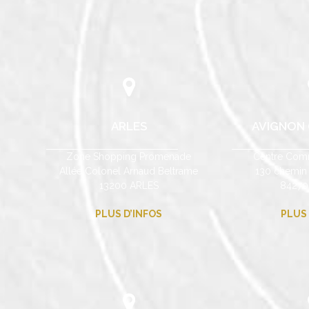
ARLES
AVIGNON (
Zone Shopping Promenade
Centre Comm
Allée Colonel Arnaud Beltrame
130 chemin
13200 ARLES
84270
PLUS D’INFOS
PLUS 