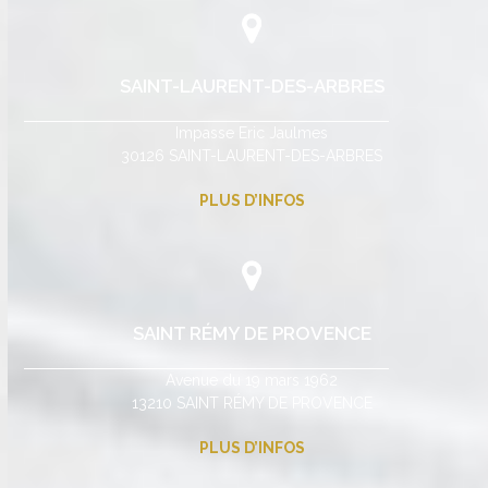
SAINT-LAURENT-DES-ARBRES
Impasse Eric Jaulmes
30126 SAINT-LAURENT-DES-ARBRES
PLUS D’INFOS
SAINT RÉMY DE PROVENCE
Avenue du 19 mars 1962
13210 SAINT RÉMY DE PROVENCE
PLUS D’INFOS