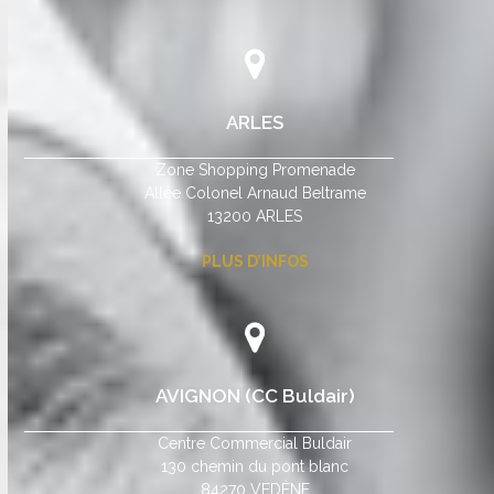
ARLES
Zone Shopping Promenade
Allée Colonel Arnaud Beltrame
13200 ARLES
PLUS D’INFOS
AVIGNON (CC Buldair)
Centre Commercial Buldair
130 chemin du pont blanc
84270 VEDÈNE