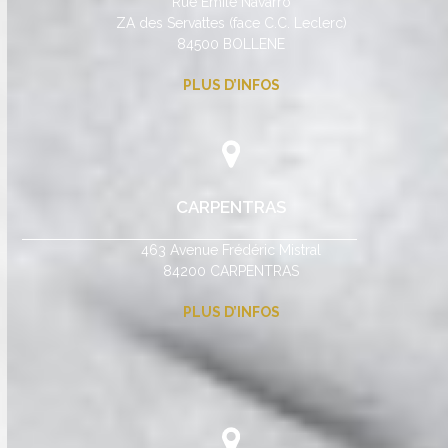
Rue Emile Navarro
ZA des Servattes (face C.C. Leclerc)
84500 BOLLENE
PLUS D’INFOS
CARPENTRAS
463 Avenue Frédéric Mistral
84200 CARPENTRAS
PLUS D’INFOS