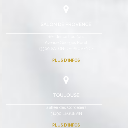
SALON DE PROVENCE
Résidence Lou Naïs
Avenue Georges Borel
13300 SALON-DE-PROVENCE
PLUS D’INFOS
TOULOUSE
6 allée des Cordeliers
31490 LÉGUEVIN
PLUS D’INFOS