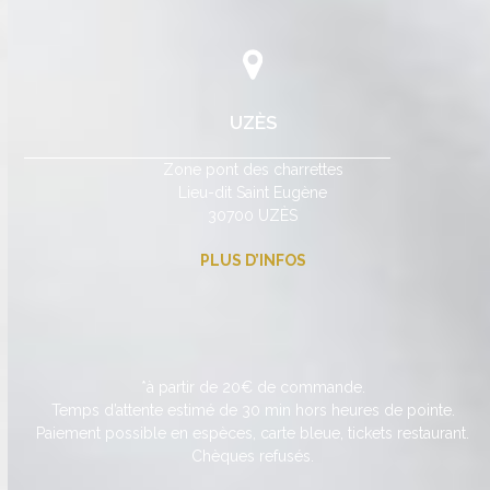
UZÈS
Zone pont des charrettes
Lieu-dit Saint Eugène
30700 UZÈS
PLUS D’INFOS
*à partir de 20€ de commande.
Temps d’attente estimé de 30 min hors heures de pointe.
Paiement possible en espèces, carte bleue, tickets restaurant.
Chèques refusés.