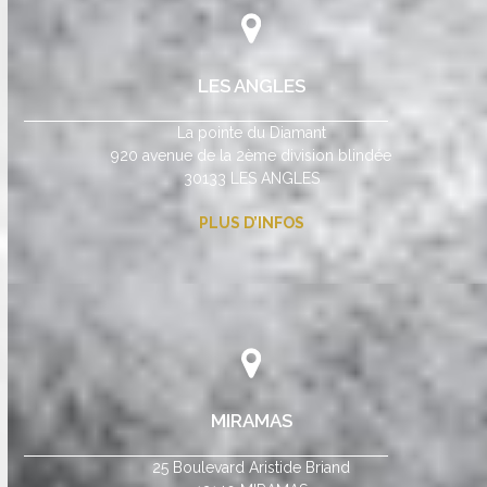
LES ANGLES
La pointe du Diamant
920 avenue de la 2ème division blindée
30133 LES ANGLES
PLUS D’INFOS
MIRAMAS
25 Boulevard Aristide Briand