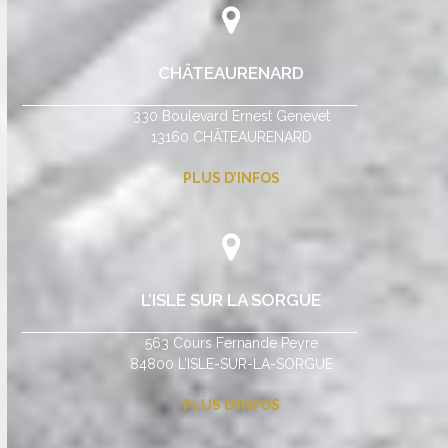
CHÂTEAURENARD
330 Boulevard Ernest Genevet
13160 CHÂTEAURENARD
PLUS D’INFOS
L’ISLE SUR LA SORGUE
563 Cours Fernande Peyre
84800 L’ISLE-SUR-LA-SORGUE
PLUS D’INFOS