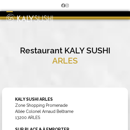
Skip
Facebook
Instagram
to
content
Open
Close
mobile
mobile
menu
menu
Restaurant KALY SUSHI
ARLES
KALY SUSHI ARLES
Zone Shopping Promenade
Allée Colonel Arnaud Beltrame
13200 ARLES
SUR PLACE & À EMPORTER