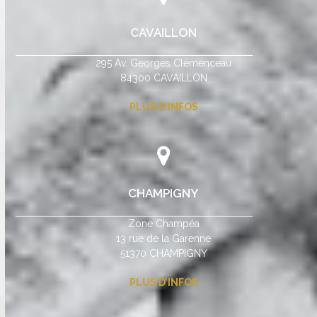
CAVAILLON
295 Av. Georges Clémenceau
84300 CAVAILLON
PLUS D’INFOS
CHAMPIGNY
Zone Champéa
13 rue de la Garenne
51370 CHAMPIGNY
PLUS D’INFOS