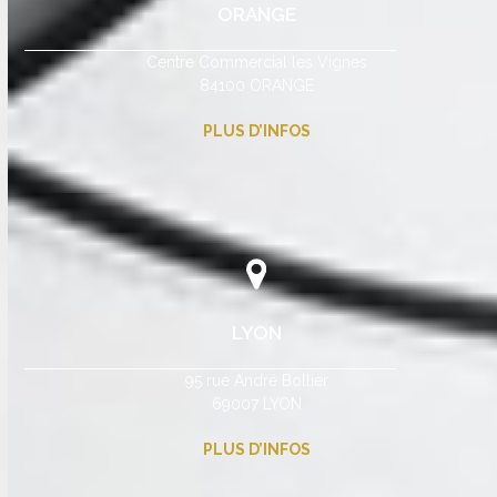
ORANGE
Centre Commercial les Vignes
84100 ORANGE
PLUS D’INFOS
LYON
95 rue André Bollier
69007 LYON
PLUS D’INFOS