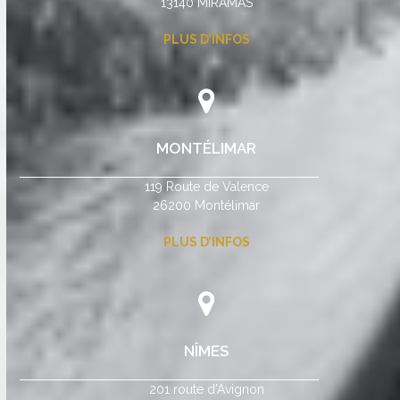
13140 MIRAMAS
PLUS D’INFOS
MONTÉLIMAR
119 Route de Valence
26200 Montélimar
PLUS D’INFOS
NÎMES
201 route d’Avignon