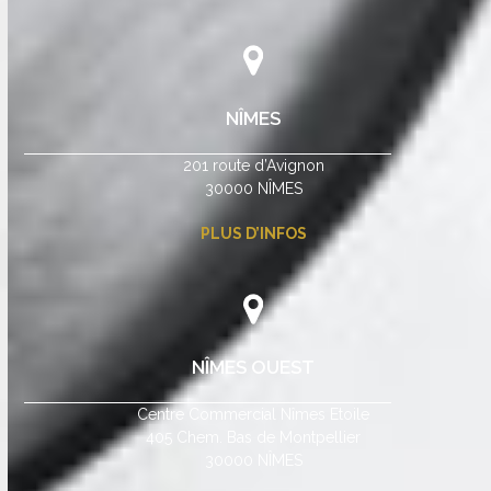
NÎMES
201 route d’Avignon
30000 NÎMES
PLUS D’INFOS
NÎMES OUEST
Centre Commercial Nîmes Etoile
405 Chem. Bas de Montpellier
30000 NÎMES