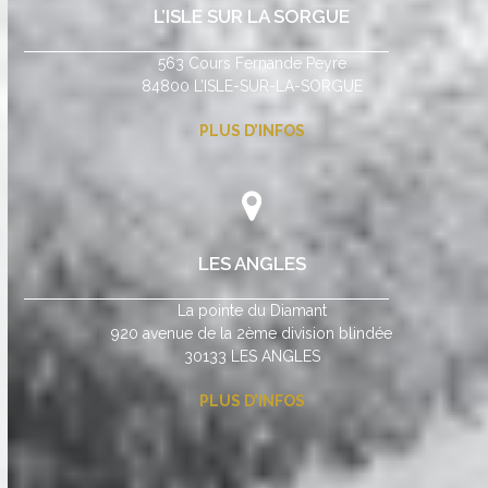
L’ISLE SUR LA SORGUE
563 Cours Fernande Peyre
84800 L’ISLE-SUR-LA-SORGUE
PLUS D’INFOS
LES ANGLES
La pointe du Diamant
920 avenue de la 2ème division blindée
30133 LES ANGLES
PLUS D’INFOS