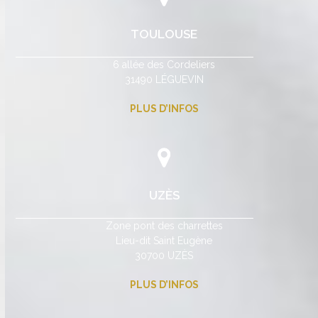
TOULOUSE
6 allée des Cordeliers
31490 LÉGUEVIN
PLUS D’INFOS
UZÈS
Zone pont des charrettes
Lieu-dit Saint Eugène
30700 UZÈS
PLUS D’INFOS