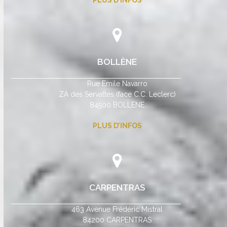
BOLLÈNE
Rue Emile Navarro
ZA des Servattes (face C.C. Leclerc)
84500 BOLLENE
PLUS D’INFOS
CARPENTRAS
463 Avenue Frédéric Mistral
84200 CARPENTRAS