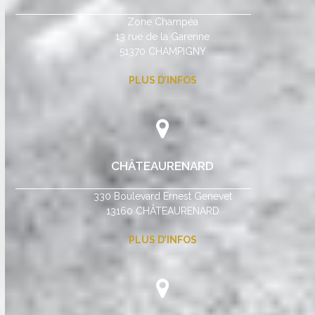
Zone Champéa
13 rue de la Garenne
51370 CHAMPIGNY
PLUS D’INFOS
CHÂTEAURENARD
330 Boulevard Ernest Genevet
13160 CHÂTEAURENARD
PLUS D’INFOS