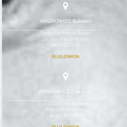
AVIGNON (CC Buldair)
Centre Commercial Buldair
130 chemin du pont blanc
84270 VEDÈNE
PLUS D’INFOS
AVIGNON (CC Cap Sud)
C.C. Capsud – Entrée 4
Avenue Pierre Semard
84000 AVIGNON
PLUS D’INFOS