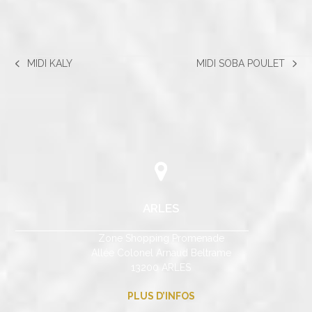
MIDI KALY
MIDI SOBA POULET
previous
next
post:
post:
ARLES
Zone Shopping Promenade
Allée Colonel Arnaud Beltrame
13200 ARLES
PLUS D’INFOS