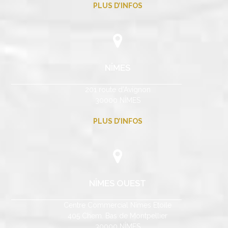
PLUS D’INFOS
NÎMES
201 route d’Avignon
30000 NÎMES
PLUS D’INFOS
NÎMES OUEST
Centre Commercial Nîmes Etoile
405 Chem. Bas de Montpellier
30000 NÎMES