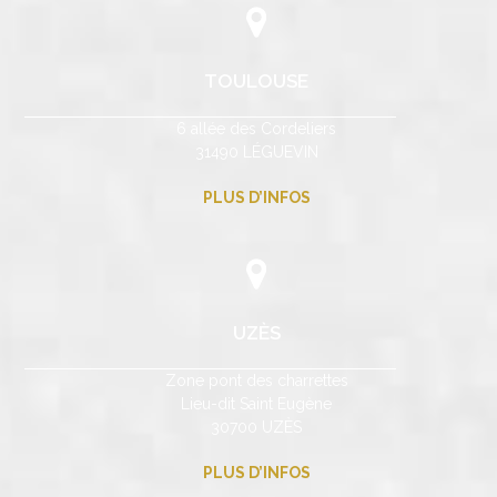
TOULOUSE
6 allée des Cordeliers
31490 LÉGUEVIN
PLUS D’INFOS
UZÈS
Zone pont des charrettes
Lieu-dit Saint Eugène
30700 UZÈS
PLUS D’INFOS