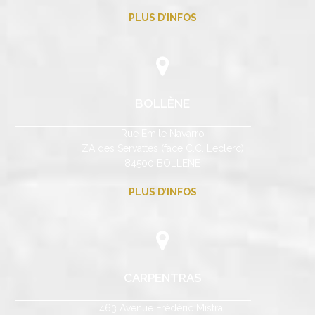
PLUS D’INFOS
BOLLÈNE
Rue Emile Navarro
ZA des Servattes (face C.C. Leclerc)
84500 BOLLENE
PLUS D’INFOS
CARPENTRAS
463 Avenue Frédéric Mistral