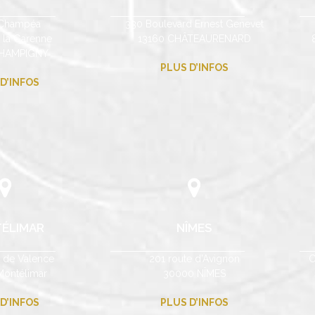
Champéa
330 Boulevard Ernest Genevet
e la Garenne
13160 CHÂTEAURENARD
CHAMPIGNY
PLUS D’INFOS
D’INFOS
ÉLIMAR
NÎMES
e de Valence
201 route d’Avignon
C
ontélimar
30000 NÎMES
D’INFOS
PLUS D’INFOS