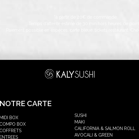
*à partir de 20€ de commande.
Temps d’attente estimé de 30 min hors heures de point
Paiement possible en espèces, carte bleue, tickets restaurant. Chè
NOTRE CARTE
SUSHI
MIDI BOX
MAKI
COMPO BOX
CALIFORNIA & SALMON ROLL
COFFRETS
AVOCALI & GREEN
ENTREES