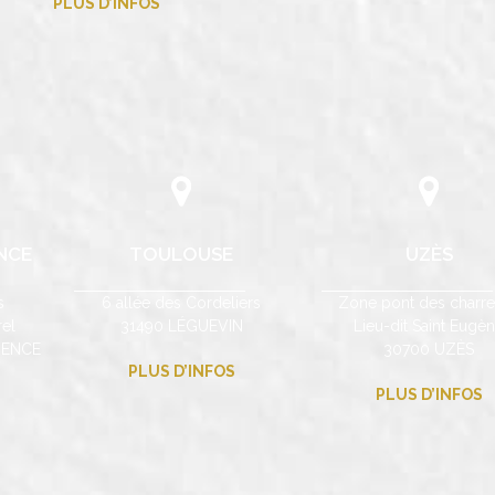
PLUS D’INFOS
NCE
TOULOUSE
UZÈS
s
6 allée des Cordeliers
Zone pont des charre
el
31490 LÉGUEVIN
Lieu-dit Saint Eugè
VENCE
30700 UZÈS
PLUS D’INFOS
PLUS D’INFOS