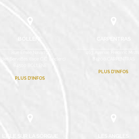
BOLLÈNE
CARPENTRAS
Rue Emile Navarro
463 Avenue Frédéric Mistr
 des Servattes (face C.C. Leclerc)
84200 CARPENTRAS
84500 BOLLENE
PLUS D’INFOS
PLUS D’INFOS
L’ISLE SUR LA SORGUE
LES ANGLES