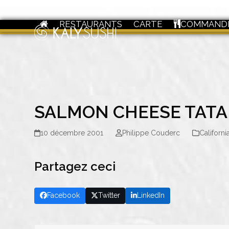
Skip
to
RESTAURANTS
CARTE
COMMAND
content
SALMON CHEESE TATA
10 décembre 2001
Philippe Couderc
Californi
Partagez ceci
Facebook
Twitter
LinkedIn