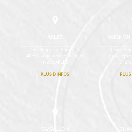
ARLES
AVIGNON (
Zone Shopping Promenade
Centre Comm
Allée Colonel Arnaud Beltrame
130 chemin
13200 ARLES
84270
PLUS D’INFOS
PLUS 
CAVAILLON
CHA