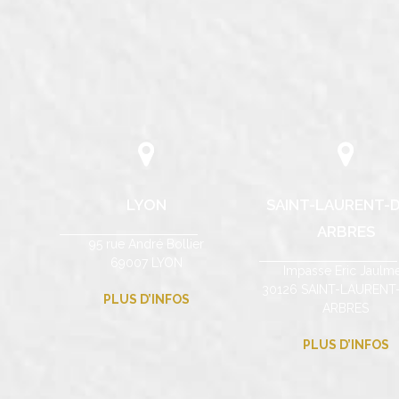
LYON
SAINT-LAURENT-D
ARBRES
95 rue André Bollier
69007 LYON
Impasse Eric Jaulm
30126 SAINT-LAURENT
PLUS D’INFOS
ARBRES
PLUS D’INFOS