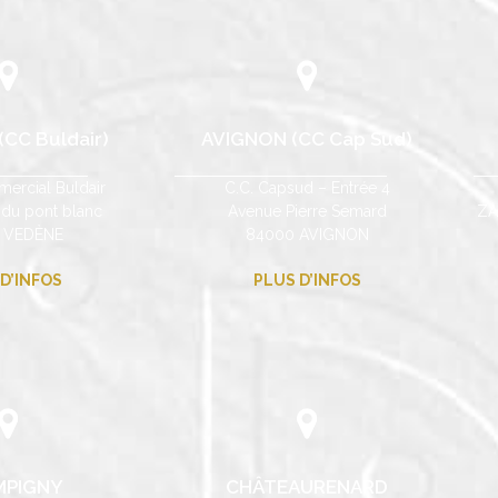
CC Buldair)
AVIGNON (CC Cap Sud)
ercial Buldair
C.C. Capsud – Entrée 4
 du pont blanc
Avenue Pierre Semard
ZA
 VEDÈNE
84000 AVIGNON
D’INFOS
PLUS D’INFOS
MPIGNY
CHÂTEAURENARD