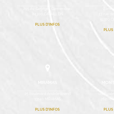
295 Av. Georges Clémenceau
Zone 
84300 CAVAILLON
13 rue d
51370 
PLUS D’INFOS
PLUS 
MIRAMAS
MONT
25 Boulevard Aristide Briand
119 Rout
13140 MIRAMAS
26200 M
PLUS D’INFOS
PLUS 