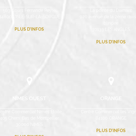
563 Cours Fernande Peyre
La pointe du Diamant
84800 L’ISLE-SUR-LA-SORGUE
920 avenue de la 2ème divis
blindée
PLUS D’INFOS
30133 LES ANGLES
PLUS D’INFOS
NÎMES OUEST
ORANGE
entre Commercial Nîmes Etoile
Centre Commercial les Vig
405 Chem. Bas de Montpellier
84100 ORANGE
30000 NÎMES
PLUS D’INFOS