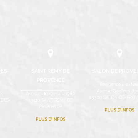
ES-
SAINT RÉMY DE
SALON DE PROVE
PROVENCE
Résidence Lou Naï
Avenue Georges Bor
es
Avenue du 19 mars 1962
13300 SALON-DE-PRO
-DES-
13210 SAINT RÉMY DE
PROVENCE
PLUS D’INFOS
PLUS D’INFOS