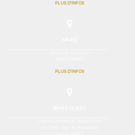
PLUS D’INFOS
NÎMES
201 route d’Avignon
30000 NÎMES
PLUS D’INFOS
NÎMES OUEST
Centre Commercial Nîmes Etoile
405 Chem. Bas de Montpellier
30000 NÎMES