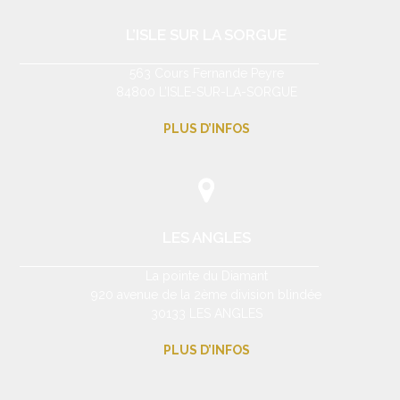
L’ISLE SUR LA SORGUE
563 Cours Fernande Peyre
84800 L’ISLE-SUR-LA-SORGUE
PLUS D’INFOS
LES ANGLES
La pointe du Diamant
920 avenue de la 2ème division blindée
30133 LES ANGLES
PLUS D’INFOS