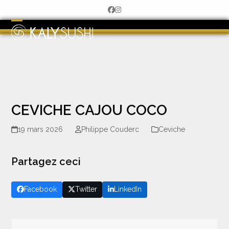
Skip
Facebook
Instagram
to
content
Open
Close
mobile
mobile
menu
menu
CEVICHE CAJOU COCO
19 mars 2026
Philippe Couderc
Ceviche
Partagez ceci
Facebook
Twitter
LinkedIn