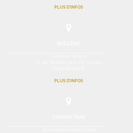
PLUS D’INFOS
BOLLÈNE
Rue Emile Navarro
ZA des Servattes (face C.C. Leclerc)
84500 BOLLENE
PLUS D’INFOS
CARPENTRAS
463 Avenue Frédéric Mistral