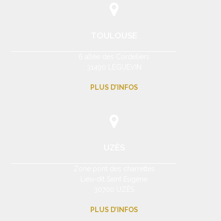
TOULOUSE
6 allée des Cordeliers
31490 LÉGUEVIN
PLUS D’INFOS
UZÈS
Zone pont des charrettes
Lieu-dit Saint Eugène
30700 UZÈS
PLUS D’INFOS