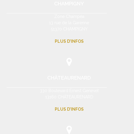
CHAMPIGNY
Zone Champéa
13 rue de la Garenne
51370 CHAMPIGNY
PLUS D’INFOS
CHÂTEAURENARD
330 Boulevard Ernest Genevet
13160 CHÂTEAURENARD
PLUS D’INFOS