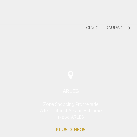
CEVICHE DAURADE
next
post:
ARLES
Zone Shopping Promenade
Allée Colonel Arnaud Beltrame
13200 ARLES
PLUS D’INFOS