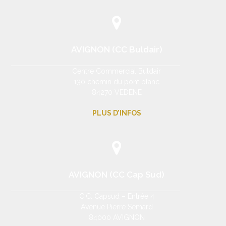
AVIGNON (CC Buldair)
Centre Commercial Buldair
130 chemin du pont blanc
84270 VEDÈNE
PLUS D’INFOS
AVIGNON (CC Cap Sud)
C.C. Capsud – Entrée 4
Avenue Pierre Semard
84000 AVIGNON