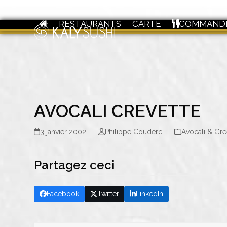
Skip
to
RESTAURANTS
CARTE
COMMAND
content
AVOCALI CREVETTE
3 janvier 2002
Philippe Couderc
Avocali & Gr
Partagez ceci
Facebook
Twitter
LinkedIn