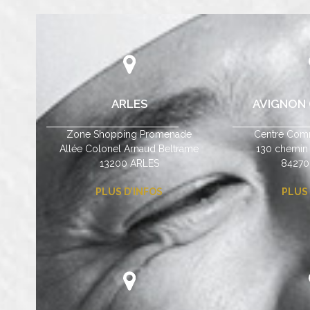
ARLES
AVIGNON (
Zone Shopping Promenade
Centre Comm
Allée Colonel Arnaud Beltrame
130 chemin
13200 ARLES
84270
PLUS D’INFOS
PLUS 