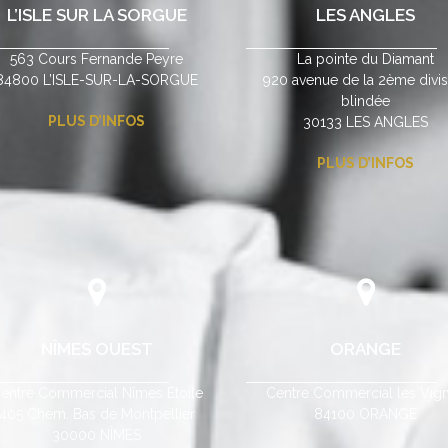
L’ISLE SUR LA SORGUE
LES ANGLES
563 Cours Fernande Peyre
La pointe du Diamant
84800 L’ISLE-SUR-LA-SORGUE
920 avenue de la 2ème divis
blindée
PLUS D’INFOS
30133 LES ANGLES
PLUS D’INFOS
NÎMES OUEST
ORANGE
entre Commercial Nîmes Etoile
Centre Commercial les Vig
405 Chem. Bas de Montpellier
84100 ORANGE
30000 NÎMES