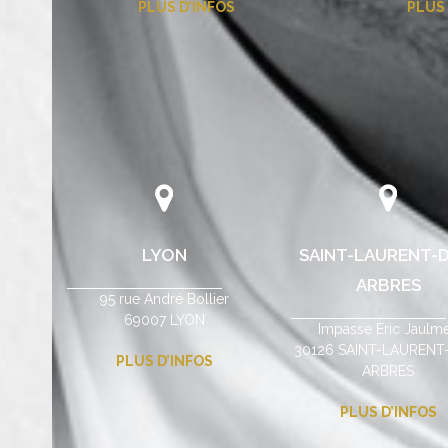
PLUS D’INFOS
PLUS 
LYON
SAINT-LAURENT-D
ARBRES
95 rue André Bollier
69007 LYON
Impasse Eric Jaulm
30126 SAINT-LAURENT
PLUS D’INFOS
ARBRES
PLUS D’INFOS