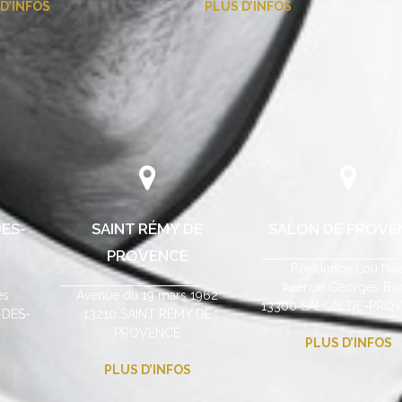
D’INFOS
PLUS D’INFOS
ES-
SAINT RÉMY DE
SALON DE PROVE
PROVENCE
Résidence Lou Naï
Avenue Georges Bor
es
Avenue du 19 mars 1962
13300 SALON-DE-PRO
-DES-
13210 SAINT RÉMY DE
PROVENCE
PLUS D’INFOS
PLUS D’INFOS