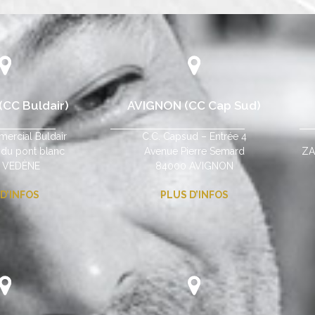
CC Buldair)
AVIGNON (CC Cap Sud)
ercial Buldair
C.C. Capsud – Entrée 4
 du pont blanc
Avenue Pierre Semard
ZA
 VEDÈNE
84000 AVIGNON
D’INFOS
PLUS D’INFOS