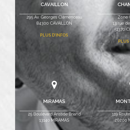
CAVAILLON
CHA
295 Av. Georges Clémenceau
Zone 
84300 CAVAILLON
13 rue d
51370 
PLUS D’INFOS
PLUS 
MIRAMAS
MONT
25 Boulevard Aristide Briand
119 Rout
13140 MIRAMAS
26200 M