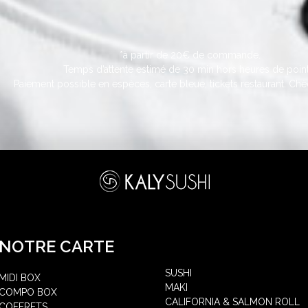
*à partir de 20€ de commande.
Temps d’attente estimé de 30 min hors heures de point
Paiement possible en espèces, carte bleue, tickets restaurant. Chè
NOTRE CARTE
SUSHI
MIDI BOX
MAKI
COMPO BOX
CALIFORNIA & SALMON ROLL
COFFRETS