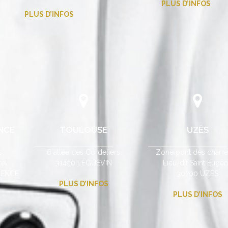
PLUS D’INFOS
PLUS D’INFOS
NCE
TOULOUSE
UZÈS
s
6 allée des Cordeliers
Zone pont des charre
el
31490 LÉGUEVIN
Lieu-dit Saint Eugè
VENCE
30700 UZÈS
PLUS D’INFOS
PLUS D’INFOS