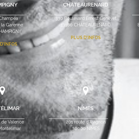
MPIGNY
CHÂTEAURENARD
Champéa
330 Boulevard Ernest Genevet
e la Garenne
13160 CHÂTEAURENARD
CHAMPIGNY
PLUS D’INFOS
D’INFOS
ÉLIMAR
NÎMES
e de Valence
201 route d’Avignon
C
ontélimar
30000 NÎMES