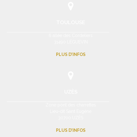
TOULOUSE
6 allée des Cordeliers
31490 LÉGUEVIN
PLUS D’INFOS
UZÈS
Zone pont des charrettes
Lieu-dit Saint Eugène
30700 UZÈS
PLUS D’INFOS