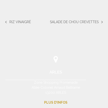
RIZ VINAIGRÉ
SALADE DE CHOU CREVETTES
previous
next
post:
post:
ARLES
Zone Shopping Promenade
Allée Colonel Arnaud Beltrame
13200 ARLES
PLUS D’INFOS