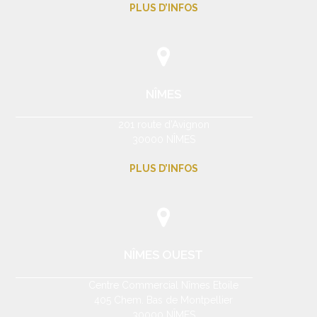
PLUS D’INFOS
NÎMES
201 route d’Avignon
30000 NÎMES
PLUS D’INFOS
NÎMES OUEST
Centre Commercial Nîmes Etoile
405 Chem. Bas de Montpellier
30000 NÎMES