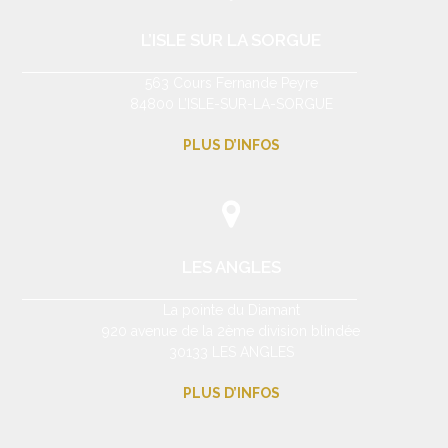
L’ISLE SUR LA SORGUE
563 Cours Fernande Peyre
84800 L’ISLE-SUR-LA-SORGUE
PLUS D’INFOS
LES ANGLES
La pointe du Diamant
920 avenue de la 2ème division blindée
30133 LES ANGLES
PLUS D’INFOS