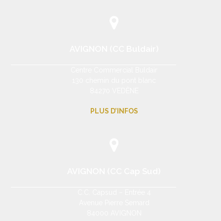
AVIGNON (CC Buldair)
Centre Commercial Buldair
130 chemin du pont blanc
84270 VEDÈNE
PLUS D’INFOS
AVIGNON (CC Cap Sud)
C.C. Capsud – Entrée 4
Avenue Pierre Semard
84000 AVIGNON