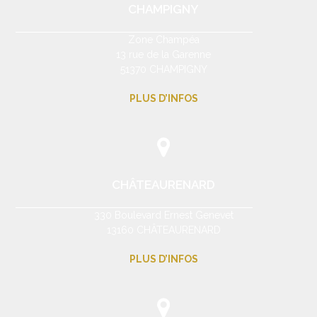
CHAMPIGNY
Zone Champéa
13 rue de la Garenne
51370 CHAMPIGNY
PLUS D’INFOS
CHÂTEAURENARD
330 Boulevard Ernest Genevet
13160 CHÂTEAURENARD
PLUS D’INFOS