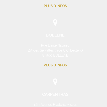
PLUS D’INFOS
BOLLÈNE
Rue Emile Navarro
ZA des Servattes (face C.C. Leclerc)
84500 BOLLENE
PLUS D’INFOS
CARPENTRAS
463 Avenue Frédéric Mistral