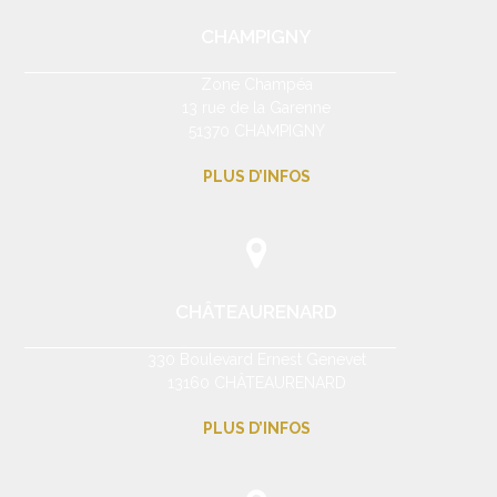
CHAMPIGNY
Zone Champéa
13 rue de la Garenne
51370 CHAMPIGNY
PLUS D’INFOS
CHÂTEAURENARD
330 Boulevard Ernest Genevet
13160 CHÂTEAURENARD
PLUS D’INFOS