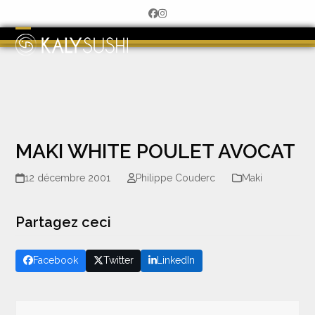
Skip
Facebook
Instagram
to
content
Open
Close
mobile
mobile
menu
menu
MAKI WHITE POULET AVOCAT
12 décembre 2001
Philippe Couderc
Maki
Partagez ceci
Facebook
Twitter
LinkedIn