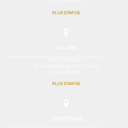
84000 AVIGNON
PLUS D’INFOS
BOLLÈNE
Rue Emile Navarro
ZA des Servattes (face C.C. Leclerc)
84500 BOLLENE
PLUS D’INFOS
CARPENTRAS