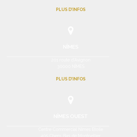
PLUS D’INFOS
NÎMES
201 route d’Avignon
30000 NÎMES
PLUS D’INFOS
NÎMES OUEST
Centre Commercial Nîmes Etoile
405 Chem. Bas de Montpellier