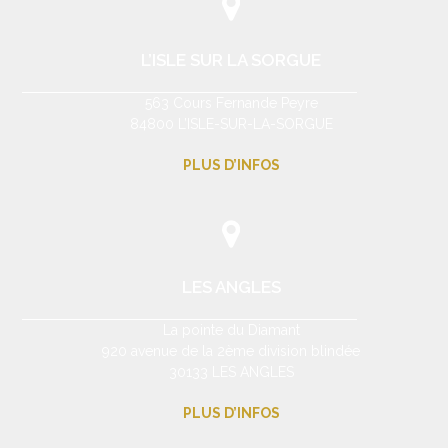
L’ISLE SUR LA SORGUE
563 Cours Fernande Peyre
84800 L’ISLE-SUR-LA-SORGUE
PLUS D’INFOS
LES ANGLES
La pointe du Diamant
920 avenue de la 2ème division blindée
30133 LES ANGLES
PLUS D’INFOS