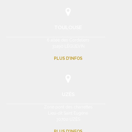
TOULOUSE
6 allée des Cordeliers
31490 LÉGUEVIN
PLUS D’INFOS
UZÈS
Zone pont des charrettes
Lieu-dit Saint Eugène
30700 UZÈS
PLUS D’INFOS