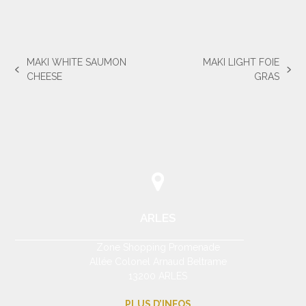
MAKI WHITE SAUMON
MAKI LIGHT FOIE
previous
next
CHEESE
GRAS
post:
post:
ARLES
Zone Shopping Promenade
Allée Colonel Arnaud Beltrame
13200 ARLES
PLUS D’INFOS