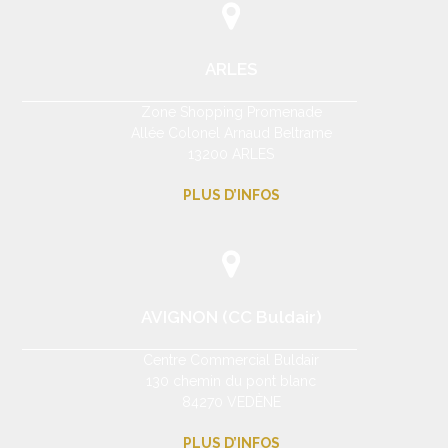
ARLES
Zone Shopping Promenade
Allée Colonel Arnaud Beltrame
13200 ARLES
PLUS D’INFOS
AVIGNON (CC Buldair)
Centre Commercial Buldair
130 chemin du pont blanc
84270 VEDÈNE
PLUS D’INFOS