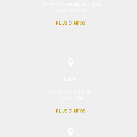
Centre Commercial les Vignes
84100 ORANGE
PLUS D’INFOS
LYON
95 rue André Bollier
69007 LYON
PLUS D’INFOS