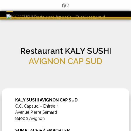
Skip
Facebook
Instagram
to
content
Open
Close
mobile
mobile
menu
menu
Restaurant KALY SUSHI
AVIGNON CAP SUD
KALY SUSHI AVIGNON CAP SUD
C.C. Capsud – Entrée 4
Avenue Pierre Semard
84000 Avignon
SUR PLACE & À EMPORTER