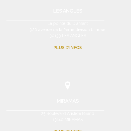
LES ANGLES
La pointe du Diamant
920 avenue de la 2ème division blindée
30133 LES ANGLES
PLUS D’INFOS
MIRAMAS
25 Boulevard Aristide Briand
13140 MIRAMAS