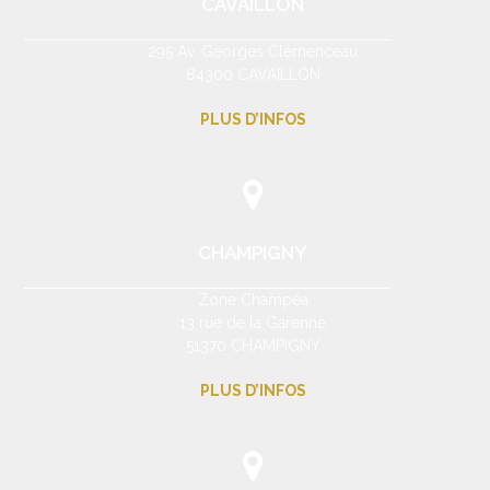
CAVAILLON
295 Av. Georges Clémenceau
84300 CAVAILLON
PLUS D’INFOS
CHAMPIGNY
Zone Champéa
13 rue de la Garenne
51370 CHAMPIGNY
PLUS D’INFOS