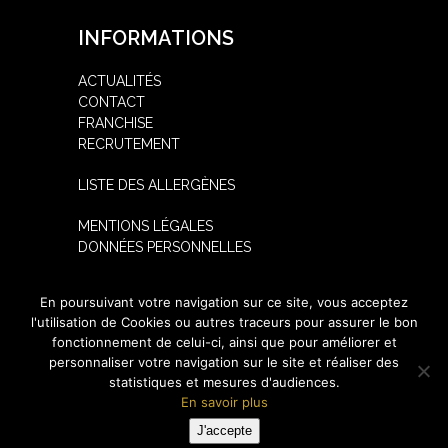
INFORMATIONS
ACTUALITÉS
CONTACT
FRANCHISE
RECRUTEMENT
LISTE DES ALLERGÈNES
MENTIONS LÉGALES
DONNÉES PERSONNELLES
SUIVEZ-NOUS
En poursuivant votre navigation sur ce site, vous acceptez
l'utilisation de Cookies ou autres traceurs pour assurer le bon
fonctionnement de celui-ci, ainsi que pour améliorer et
personnaliser votre navigation sur le site et réaliser des
statistiques et mesures d'audiences.
En savoir plus
Copyright
KALYSUSHI
2026 - Tous droits réservés -
Mentions Légales
J'accepte
- Site réalisé par
izii.fr