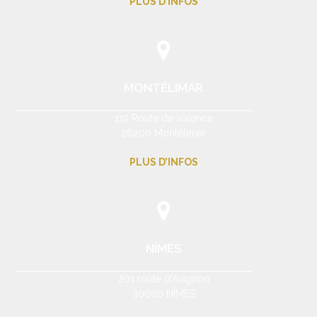
PLUS D’INFOS
MONTÉLIMAR
119 Route de Valence
26200 Montélimar
PLUS D’INFOS
NÎMES
201 route d’Avignon
30000 NÎMES