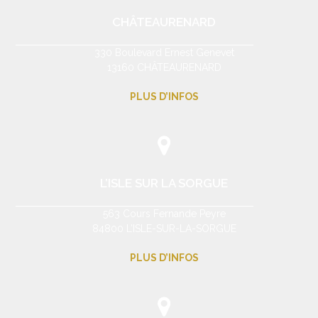
CHÂTEAURENARD
330 Boulevard Ernest Genevet
13160 CHÂTEAURENARD
PLUS D’INFOS
L’ISLE SUR LA SORGUE
563 Cours Fernande Peyre
84800 L’ISLE-SUR-LA-SORGUE
PLUS D’INFOS