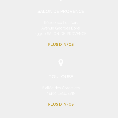
SALON DE PROVENCE
Résidence Lou Naïs
Avenue Georges Borel
13300 SALON-DE-PROVENCE
PLUS D’INFOS
TOULOUSE
6 allée des Cordeliers
31490 LÉGUEVIN
PLUS D’INFOS