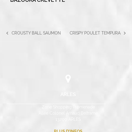
CROUSTY BALL SAUMON
CRISPY POULET TEMPURA
previous
next
post:
post:
ARLES
Zone Shopping Promenade
Allée Colonel Arnaud Beltrame
13200 ARLES
PLUS D’INFOS