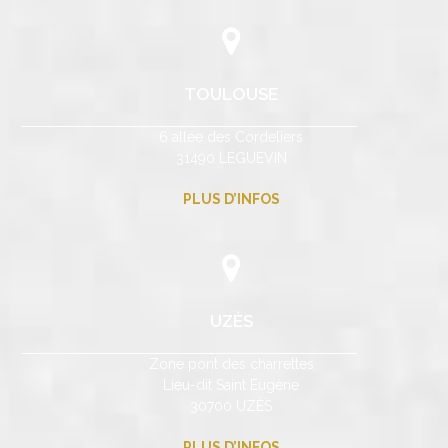
TOULOUSE
6 allée des Cordeliers
31490 LÉGUEVIN
PLUS D’INFOS
UZÈS
Zone pont des charrettes
Lieu-dit Saint Eugène
30700 UZÈS
PLUS D’INFOS