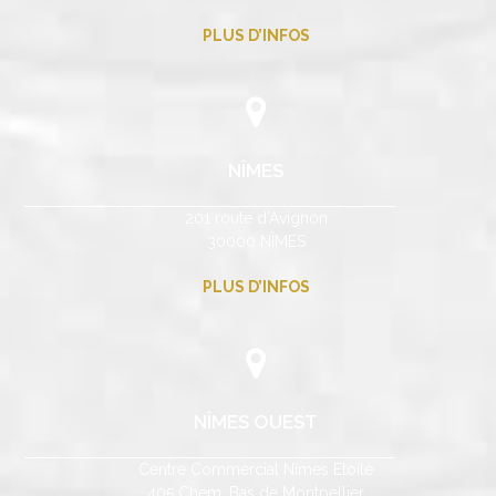
PLUS D’INFOS
NÎMES
201 route d’Avignon
30000 NÎMES
PLUS D’INFOS
NÎMES OUEST
Centre Commercial Nîmes Etoile
405 Chem. Bas de Montpellier