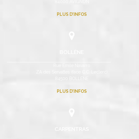
84000 AVIGNON
PLUS D’INFOS
BOLLÈNE
Rue Emile Navarro
ZA des Servattes (face C.C. Leclerc)
84500 BOLLENE
PLUS D’INFOS
CARPENTRAS