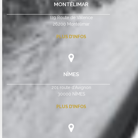
MONTÉLIMAR
119 Route de Valence
26200 Montélimar
PLUS D’INFOS
NÎMES
201 route d’Avignon
30000 NÎMES
PLUS D’INFOS