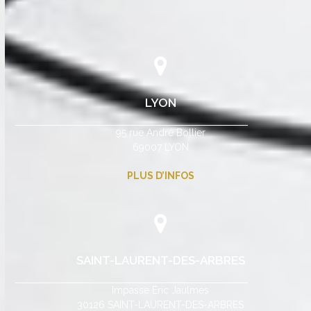
LYON
95 rue André Bollier
69007 LYON
PLUS D’INFOS
SAINT-LAURENT-DES-ARBRES
Impasse Eric Jaulmes
30126 SAINT-LAURENT-DES-ARBRES