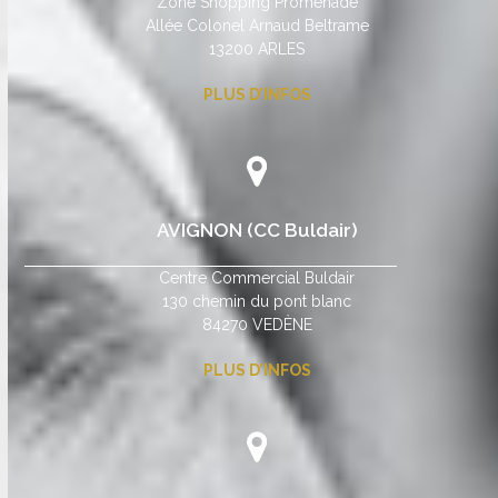
Zone Shopping Promenade
Allée Colonel Arnaud Beltrame
13200 ARLES
PLUS D’INFOS
AVIGNON (CC Buldair)
Centre Commercial Buldair
130 chemin du pont blanc
84270 VEDÈNE
PLUS D’INFOS