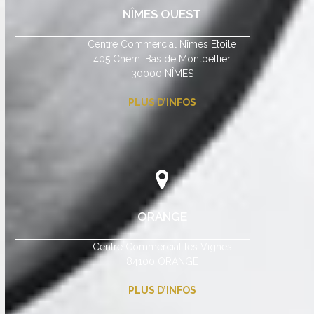
NÎMES OUEST
Centre Commercial Nîmes Etoile
405 Chem. Bas de Montpellier
30000 NÎMES
PLUS D’INFOS
ORANGE
Centre Commercial les Vignes
84100 ORANGE
PLUS D’INFOS