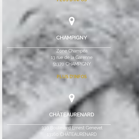
CHAMPIGNY
Zone Champéa
13 rue de la Garenne
51370 CHAMPIGNY
PLUS D’INFOS
CHÂTEAURENARD
330 Boulevard Ernest Genevet
13160 CHÂTEAURENARD