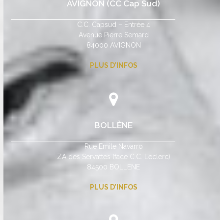
AVIGNON (CC Cap Sud)
C.C. Capsud – Entrée 4
Avenue Pierre Semard
84000 AVIGNON
PLUS D’INFOS
BOLLÈNE
Rue Emile Navarro
ZA des Servattes (face C.C. Leclerc)
84500 BOLLENE
PLUS D’INFOS