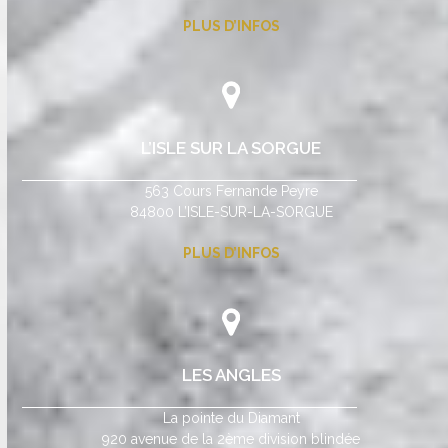
PLUS D’INFOS
L’ISLE SUR LA SORGUE
563 Cours Fernande Peyre
84800 L’ISLE-SUR-LA-SORGUE
PLUS D’INFOS
LES ANGLES
La pointe du Diamant
920 avenue de la 2ème division blindée