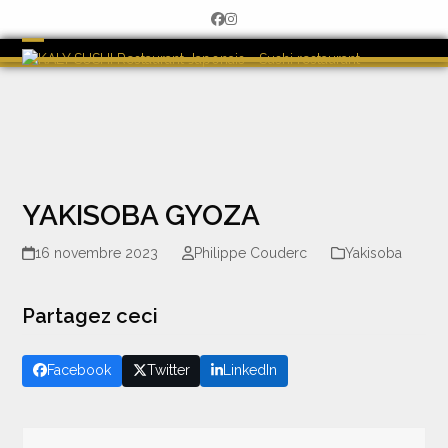
Skip
Facebook
Instagram
to
content
Open
Close
mobile
mobile
menu
menu
YAKISOBA GYOZA
16 novembre 2023
Philippe Couderc
Yakisoba
Partagez ceci
Facebook
Twitter
LinkedIn