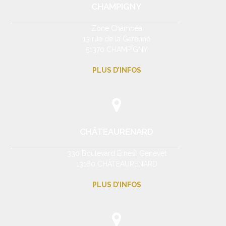
CHAMPIGNY
Zone Champéa
13 rue de la Garenne
51370 CHAMPIGNY
PLUS D’INFOS
CHÂTEAURENARD
330 Boulevard Ernest Genevet
13160 CHÂTEAURENARD
PLUS D’INFOS