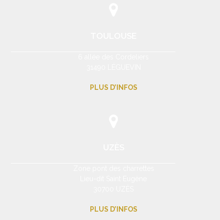
TOULOUSE
6 allée des Cordeliers
31490 LÉGUEVIN
PLUS D’INFOS
UZÈS
Zone pont des charrettes
Lieu-dit Saint Eugène
30700 UZÈS
PLUS D’INFOS