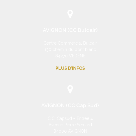
AVIGNON (CC Buldair)
Centre Commercial Buldair
130 chemin du pont blanc
84270 VEDÈNE
PLUS D’INFOS
AVIGNON (CC Cap Sud)
C.C. Capsud – Entrée 4
Avenue Pierre Semard
84000 AVIGNON