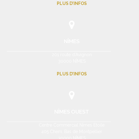
PLUS D’INFOS
NÎMES
201 route d’Avignon
30000 NÎMES
PLUS D’INFOS
NÎMES OUEST
Centre Commercial Nîmes Etoile
405 Chem. Bas de Montpellier
30000 NÎMES