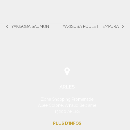
YAKISOBA SAUMON
YAKISOBA POULET TEMPURA
previous
next
post:
post:
ARLES
Zone Shopping Promenade
Allée Colonel Arnaud Beltrame
13200 ARLES
PLUS D’INFOS