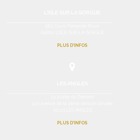
L’ISLE SUR LA SORGUE
563 Cours Fernande Peyre
84800 L’ISLE-SUR-LA-SORGUE
PLUS D’INFOS
LES ANGLES
La pointe du Diamant
920 avenue de la 2ème division blindée
30133 LES ANGLES
PLUS D’INFOS