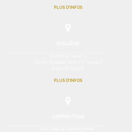
PLUS D’INFOS
BOLLÈNE
Rue Emile Navarro
ZA des Servattes (face C.C. Leclerc)
84500 BOLLENE
PLUS D’INFOS
CARPENTRAS
463 Avenue Frédéric Mistral