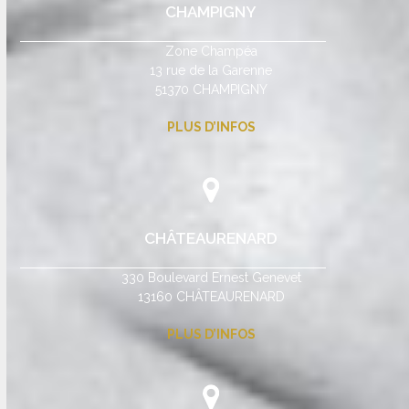
CHAMPIGNY
Zone Champéa
13 rue de la Garenne
51370 CHAMPIGNY
PLUS D’INFOS
CHÂTEAURENARD
330 Boulevard Ernest Genevet
13160 CHÂTEAURENARD
PLUS D’INFOS