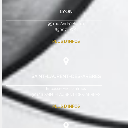
LYON
95 rue André Bollier
69007 LYON
PLUS D’INFOS
SAINT-LAURENT-DES-ARBRES
Impasse Eric Jaulmes
30126 SAINT-LAURENT-DES-ARBRES
PLUS D’INFOS