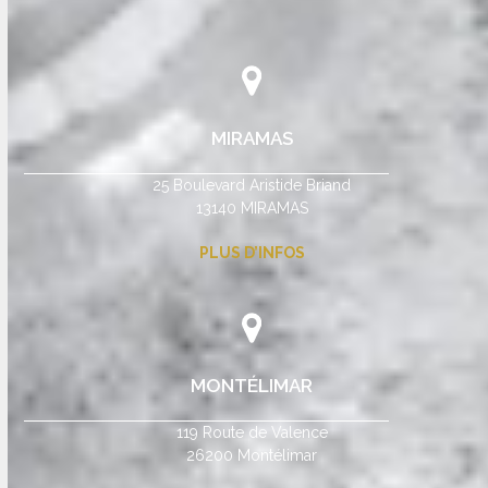
MIRAMAS
25 Boulevard Aristide Briand
13140 MIRAMAS
PLUS D’INFOS
MONTÉLIMAR
119 Route de Valence
26200 Montélimar