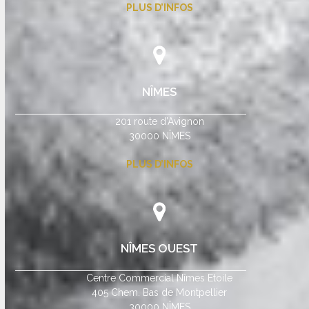
PLUS D’INFOS
NÎMES
201 route d’Avignon
30000 NÎMES
PLUS D’INFOS
NÎMES OUEST
Centre Commercial Nîmes Etoile
405 Chem. Bas de Montpellier
30000 NÎMES