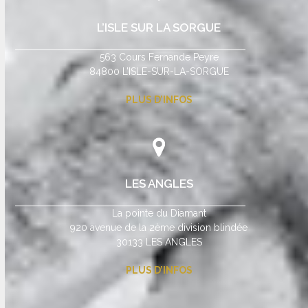
L’ISLE SUR LA SORGUE
563 Cours Fernande Peyre
84800 L’ISLE-SUR-LA-SORGUE
PLUS D’INFOS
LES ANGLES
La pointe du Diamant
920 avenue de la 2ème division blindée
30133 LES ANGLES
PLUS D’INFOS