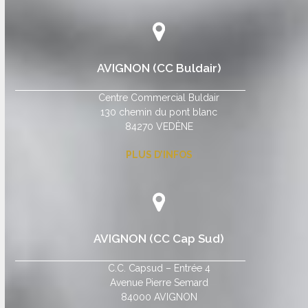
AVIGNON (CC Buldair)
Centre Commercial Buldair
130 chemin du pont blanc
84270 VEDÈNE
PLUS D’INFOS
AVIGNON (CC Cap Sud)
C.C. Capsud – Entrée 4
Avenue Pierre Semard
84000 AVIGNON