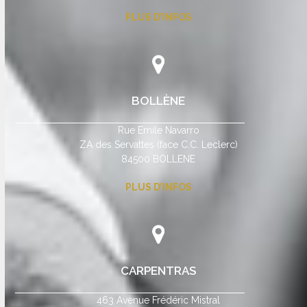
PLUS D’INFOS
BOLLÈNE
Rue Emile Navarro
ZA des Servattes (face C.C. Leclerc)
84500 BOLLENE
PLUS D’INFOS
CARPENTRAS
463 Avenue Frédéric Mistral