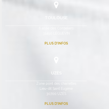
TOULOUSE
6 allée des Cordeliers
31490 LÉGUEVIN
PLUS D’INFOS
UZÈS
Zone pont des charrettes
Lieu-dit Saint Eugène
30700 UZÈS
PLUS D’INFOS