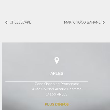
CHEESECAKE
MAKI CHOCO BANANE
previous
next
post:
post:
ARLES
Zone Shopping Promenade
Allée Colonel Arnaud Beltrame
13200 ARLES
PLUS D’INFOS