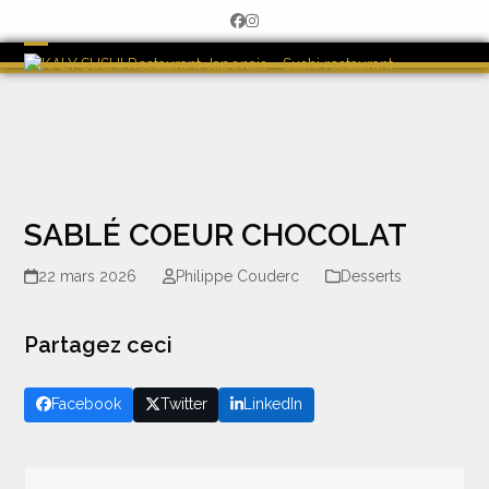
Skip
Facebook
Instagram
to
content
Open
Close
mobile
mobile
menu
menu
SABLÉ COEUR CHOCOLAT
22 mars 2026
Philippe Couderc
Desserts
Partagez ceci
Facebook
Twitter
LinkedIn