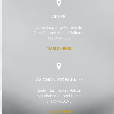
ARLES
Zone Shopping Promenade
Allée Colonel Arnaud Beltrame
13200 ARLES
PLUS D’INFOS
AVIGNON (CC Buldair)
Centre Commercial Buldair
130 chemin du pont blanc
84270 VEDÈNE
PLUS D’INFOS