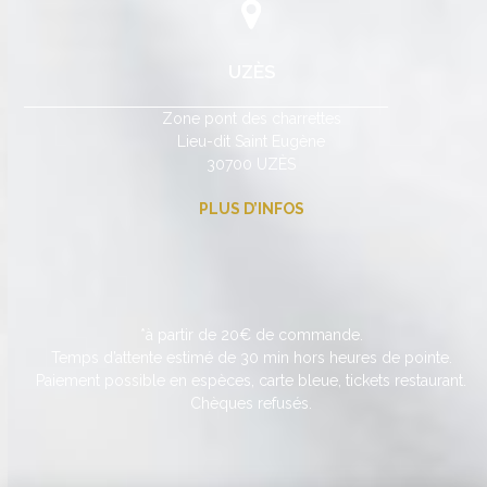
UZÈS
Zone pont des charrettes
Lieu-dit Saint Eugène
30700 UZÈS
PLUS D’INFOS
*à partir de 20€ de commande.
Temps d’attente estimé de 30 min hors heures de pointe.
Paiement possible en espèces, carte bleue, tickets restaurant.
Chèques refusés.