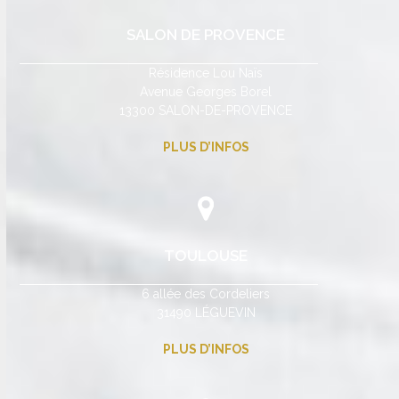
SALON DE PROVENCE
Résidence Lou Naïs
Avenue Georges Borel
13300 SALON-DE-PROVENCE
PLUS D’INFOS
TOULOUSE
6 allée des Cordeliers
31490 LÉGUEVIN
PLUS D’INFOS