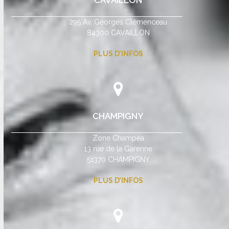
CAVAILLON
295 Av. Georges Clémenceau
84300 CAVAILLON
PLUS D’INFOS
CHAMPIGNY
Zone Champéa
13 rue de la Garenne
51370 CHAMPIGNY
PLUS D’INFOS