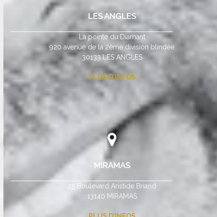
LES ANGLES
La pointe du Diamant
920 avenue de la 2ème division blindée
30133 LES ANGLES
PLUS D’INFOS
MIRAMAS
25 Boulevard Aristide Briand
13140 MIRAMAS
PLUS D’INFOS