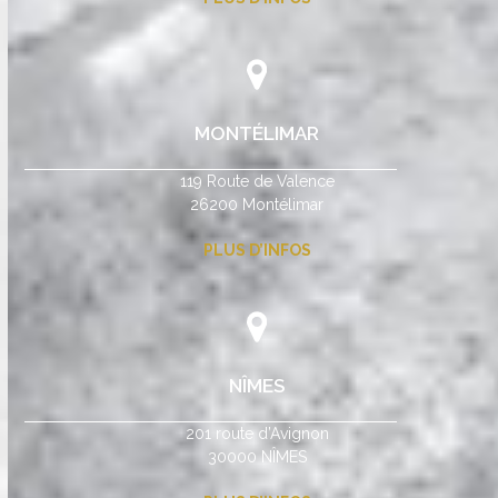
MONTÉLIMAR
119 Route de Valence
26200 Montélimar
PLUS D’INFOS
NÎMES
201 route d’Avignon
30000 NÎMES