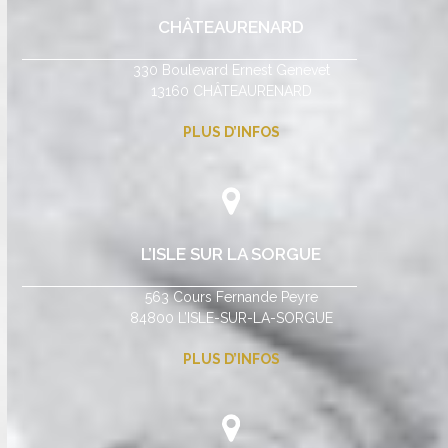
CHÂTEAURENARD
330 Boulevard Ernest Genevet
13160 CHÂTEAURENARD
PLUS D’INFOS
L’ISLE SUR LA SORGUE
563 Cours Fernande Peyre
84800 L’ISLE-SUR-LA-SORGUE
PLUS D’INFOS