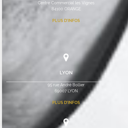
Centre Commercial les Vignes
84100 ORANGE
PLUS D’INFOS
LYON
95 rue André Bollier
69007 LYON
PLUS D’INFOS