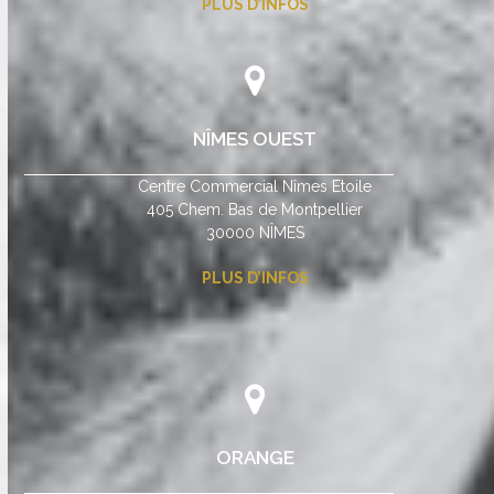
PLUS D’INFOS
NÎMES OUEST
Centre Commercial Nîmes Etoile
405 Chem. Bas de Montpellier
30000 NÎMES
PLUS D’INFOS
ORANGE