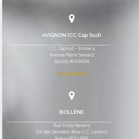
AVIGNON (CC Cap Sud)
C.C. Capsud – Entrée 4
Avenue Pierre Semard
84000 AVIGNON
PLUS D’INFOS
BOLLÈNE
Rue Emile Navarro
ZA des Servattes (face C.C. Leclerc)
84500 BOLLENE