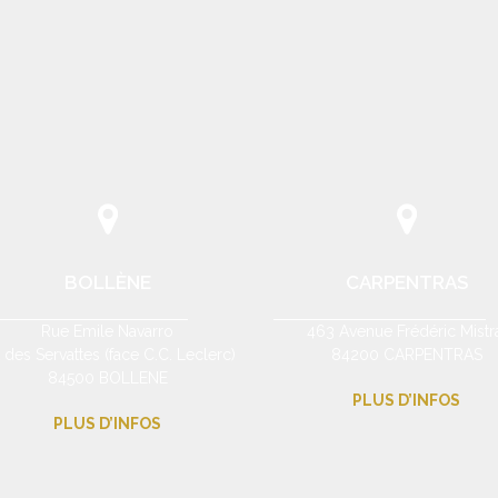
BOLLÈNE
CARPENTRAS
Rue Emile Navarro
463 Avenue Frédéric Mistr
 des Servattes (face C.C. Leclerc)
84200 CARPENTRAS
84500 BOLLENE
PLUS D’INFOS
PLUS D’INFOS