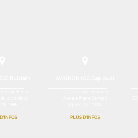
CC Buldair)
AVIGNON (CC Cap Sud)
ercial Buldair
C.C. Capsud – Entrée 4
 du pont blanc
Avenue Pierre Semard
ZA
 VEDÈNE
84000 AVIGNON
D’INFOS
PLUS D’INFOS