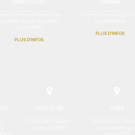
NÎMES OUEST
ORANGE
entre Commercial Nîmes Etoile
Centre Commercial les Vig
405 Chem. Bas de Montpellier
84100 ORANGE
30000 NÎMES
PLUS D’INFOS
PLUS D’INFOS
NCE
TOULOUSE
UZÈS
s
6 allée des Cordeliers
Zone pont des charre
el
31490 LÉGUEVIN
Lieu-dit Saint Eugè
VENCE
30700 UZÈS