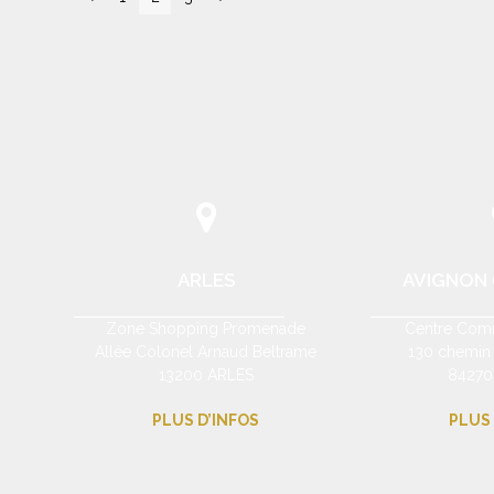
ARLES
AVIGNON (
Zone Shopping Promenade
Centre Comm
Allée Colonel Arnaud Beltrame
130 chemin
13200 ARLES
84270
PLUS D’INFOS
PLUS 