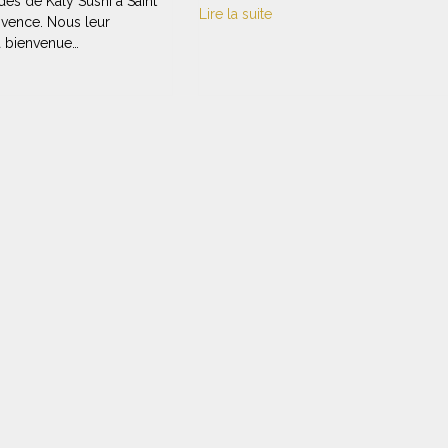
s de Kaly Sushi à Saint
Lire la suite
vence. Nous leur
a bienvenue…