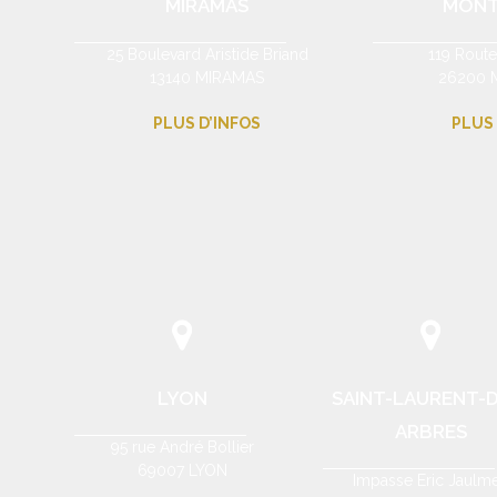
MIRAMAS
MONT
25 Boulevard Aristide Briand
119 Rout
13140 MIRAMAS
26200 M
PLUS D’INFOS
PLUS 
LYON
SAINT-LAURENT-D
ARBRES
95 rue André Bollier
69007 LYON
Impasse Eric Jaulm