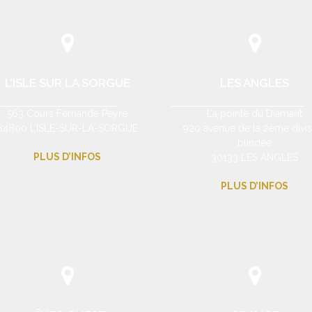
L’ISLE SUR LA SORGUE
LES ANGLES
563 Cours Fernande Peyre
La pointe du Diamant
84800 L’ISLE-SUR-LA-SORGUE
920 avenue de la 2ème divis
blindée
PLUS D’INFOS
30133 LES ANGLES
PLUS D’INFOS