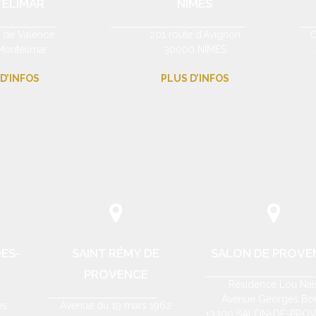
ÉLIMAR
NÎMES
e de Valence
201 route d’Avignon
C
ontélimar
30000 NÎMES
D’INFOS
PLUS D’INFOS
ES-
SAINT RÉMY DE
SALON DE PROVE
PROVENCE
Résidence Lou Naï
Avenue Georges Bor
es
Avenue du 19 mars 1962
13300 SALON-DE-PRO