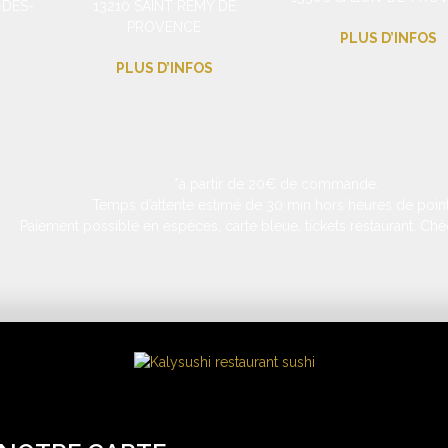
-DES-
13210 SAINT RÉMY DE
PROVENCE
PLUS D’INFOS
PLUS D’INFOS
*à partir de 20€ de commande.
Temps d’attente estimé de 30 min hors heures de point
Paiement possible en espèces, carte bleue, tickets restaurant. Chè