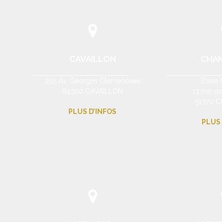
CAVAILLON
CHA
295 Av. Georges Clémenceau
Zone 
84300 CAVAILLON
13 rue d
51370 
PLUS D’INFOS
PLUS 