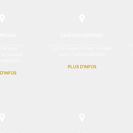
MPIGNY
CHÂTEAURENARD
Champéa
330 Boulevard Ernest Genevet
e la Garenne
13160 CHÂTEAURENARD
CHAMPIGNY
PLUS D’INFOS
D’INFOS