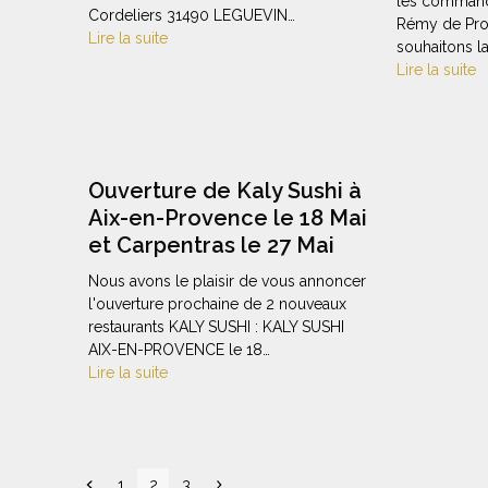
les commande
Cordeliers 31490 LEGUEVIN…
Rémy de Pro
Lire la suite
souhaitons l
Lire la suite
Ouverture de Kaly Sushi à
Aix-en-Provence le 18 Mai
et Carpentras le 27 Mai
Nous avons le plaisir de vous annoncer
l'ouverture prochaine de 2 nouveaux
restaurants KALY SUSHI : KALY SUSHI
AIX-EN-PROVENCE le 18…
Lire la suite
Précédent
Page
Page
Page
Suivant
1
2
3