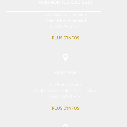
AVIGNON (CC Cap Sud)
C.C. Capsud – Entrée 4
Avenue Pierre Semard
84000 AVIGNON
PLUS D’INFOS
BOLLÈNE
Rue Emile Navarro
ZA des Servattes (face C.C. Leclerc)
84500 BOLLENE
PLUS D’INFOS