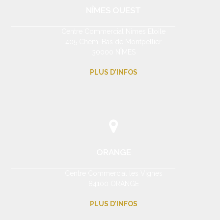
NÎMES OUEST
Centre Commercial Nîmes Etoile
405 Chem. Bas de Montpellier
30000 NÎMES
PLUS D’INFOS
ORANGE
Centre Commercial les Vignes
84100 ORANGE
PLUS D’INFOS