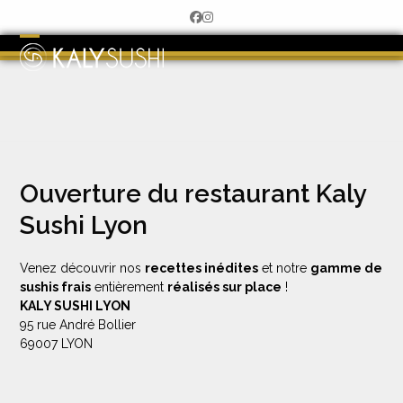
Skip
Facebook
Instagram
to
content
Open
Close
mobile
mobile
menu
menu
Ouverture du restaurant Kaly
Sushi Lyon
Venez découvrir nos
recettes inédites
et notre
gamme de
sushis frais
entièrement
réalisés sur place
!
KALY SUSHI LYON
95 rue André Bollier
69007 LYON