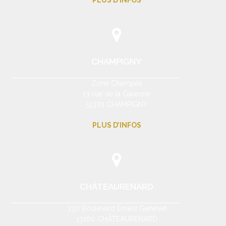
CHAMPIGNY
Zone Champéa
13 rue de la Garenne
51370 CHAMPIGNY
PLUS D’INFOS
CHÂTEAURENARD
330 Boulevard Ernest Genevet
13160 CHÂTEAURENARD