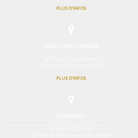
PLUS D’INFOS
L’ISLE SUR LA SORGUE
563 Cours Fernande Peyre
84800 L’ISLE-SUR-LA-SORGUE
PLUS D’INFOS
LES ANGLES
La pointe du Diamant
920 avenue de la 2ème division blindée