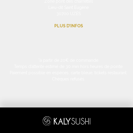
Zone pont des charrettes
Lieu-dit Saint Eugène
30700 UZÈS
PLUS D’INFOS
*à partir de 20€ de commande.
Temps d’attente estimé de 30 min hors heures de pointe.
Paiement possible en espèces, carte bleue, tickets restaurant.
Chèques refusés.