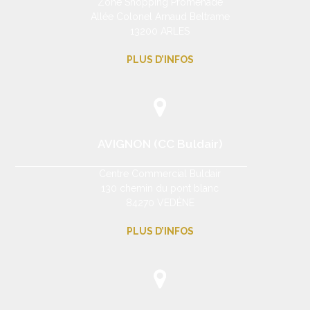
Zone Shopping Promenade
Allée Colonel Arnaud Beltrame
13200 ARLES
PLUS D’INFOS
AVIGNON (CC Buldair)
Centre Commercial Buldair
130 chemin du pont blanc
84270 VEDÈNE
PLUS D’INFOS