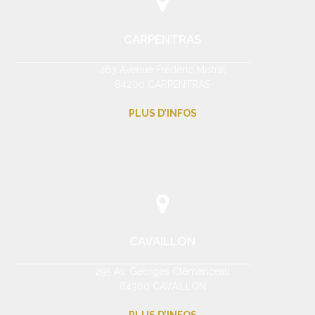
CARPENTRAS
463 Avenue Frédéric Mistral
84200 CARPENTRAS
PLUS D’INFOS
CAVAILLON
295 Av. Georges Clémenceau
84300 CAVAILLON
PLUS D’INFOS